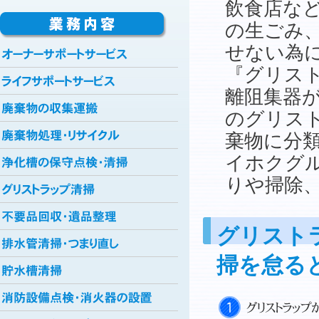
飲食店な
の生ごみ
せない為
『グリス
離阻集器
のグリス
棄物に分
イホクグ
りや掃除
グリスト
掃を怠る