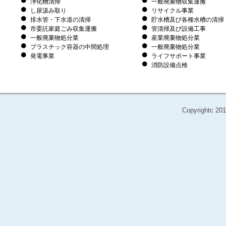
浄化槽清掃
一般廃棄物収集運搬
し尿汲み取り
リサイクル事業
排水管・下水道の清掃
貯水槽及び各種水槽の清掃
市委託家庭ごみ収集運搬
管清掃及び設備工事
一般廃棄物処分業
産業廃棄物処分業
プラスチック容器の中間処理
一般廃棄物処分業
発電事業
ライフサポート事業
消防設備点検
Copyrightc 201